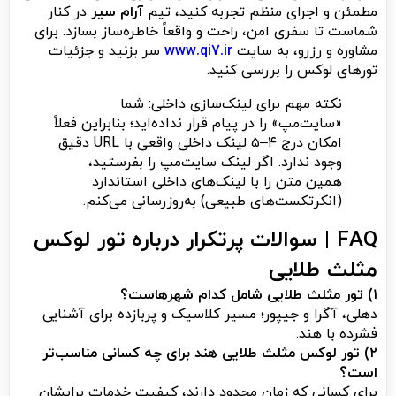
مطمئن و اجرای منظم تجربه کنید، تیم
آرام سیر
در کنار
شماست تا سفری امن، راحت و واقعاً خاطره‌ساز بسازد. برای
مشاوره و رزرو، به سایت
www.qi7.ir
سر بزنید و جزئیات
تورهای لوکس را بررسی کنید.
نکته مهم برای لینک‌سازی داخلی: شما
«سایت‌مپ» را در پیام قرار نداده‌اید؛ بنابراین فعلاً
امکان درج ۴–۵ لینک داخلی واقعی با URL دقیق
وجود ندارد. اگر لینک سایت‌مپ را بفرستید،
همین متن را با لینک‌های داخلی استاندارد
(انکرتکست‌های طبیعی) به‌روزرسانی می‌کنم.
FAQ | سوالات پرتکرار درباره تور لوکس
مثلث طلایی
۱) تور مثلث طلایی شامل کدام شهرهاست؟
دهلی، آگرا و جیپور؛ مسیر کلاسیک و پربازده برای آشنایی
فشرده با هند.
۲) تور لوکس مثلث طلایی هند برای چه کسانی مناسب‌تر
است؟
برای کسانی که زمان محدود دارند، کیفیت خدمات برایشان