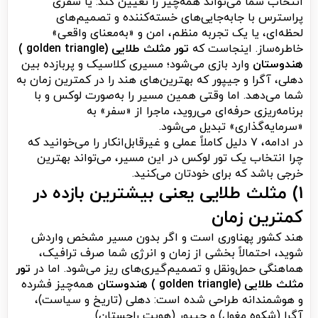
انتخاب شما می‌تواند همه‌چیز را تعیین کند: یا سفری
پراسترس با جابه‌جایی‌های خسته‌کننده و تصمیم‌های
لحظه‌ای، یا یک تجربه منظم، امن و «به‌معنای واقعی»
خاطره‌ساز. اینجاست که
تور مثلث طلایی (golden triangle )
هندوستان
وارد بازی می‌شود؛ مسیری کلاسیک و پربازده بین
دهلی، آگرا و جیپور که بهترین‌های هند را در کمترین زمان به
شما می‌دهد. اما وقتی همین مسیر را به‌صورت لوکس و با
برنامه‌ریزی حرفه‌ای می‌روید، ماجرا از «سفر» به
«سرمایه‌گذاری» تبدیل می‌شود.
در ادامه، ۷ دلیل کاملاً عملی و غیرقابل‌انکار را می‌خوانید که
چرا انتخاب یک تور لوکس در این مسیر، می‌تواند بهترین
خرجی باشد که برای خودتان می‌کنید.
۱) مثلث طلایی یعنی بیشترین بازده در
کمترین زمان
هند کشور پهناوری است و اگر بدون مسیر مشخص واردش
شوید، احتمالاً بخشی از زمان و انرژی شما صرف ترافیک،
هماهنگی حمل‌ونقل و تصمیم‌گیری‌های ریز می‌شود. اما در
تور
مثلث طلایی (golden triangle ) هندوستان
همه‌چیز فشرده
و هوشمندانه طراحی شده است: دهلی (تاریخ و سیاست)،
آگرا (شکوه مغول) و جیپور (هویت راجستان).