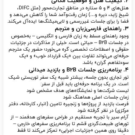
۲. کیفیت هتل و موقعیت مکانی
هتل‌های ۴ و ۵ ستاره در مناطق تجارت‌محور (مثل DIFC،
شیخ زاید، دیره و…) زمان رفت‌وآمد شما را کاهش می‌دهد و
فضا را برای جلسات غیررسمی و لابی‌میٹنگ‌ها ایده‌آل می‌کند.
۳. راهنمای فارسی‌زبان و مترجم
وجود راهنمای مسلط به زبان فارسی و انگلیسی – به‌خصوص
در جلسات B2B – حیاتی است. خیلی از مذاکرات در جزئیات
حقوقی و اصطلاحات تخصصی گره می‌خورد؛ حضور یک مترجم
حرفه‌ای می‌تواند تفاوت بین «یک قرارداد خوب» و «یک
سوءتفاهم گران» باشد.
۴. برنامه‌ریزی جلسات B2B و بازدید میدانی
تور تجاری بدون جلسه، بیشتر شبیه یک سفر توریستی شیک
است. در یک برنامه حرفه‌ای باید قبل از سفر:
لیست شرکت‌ها و نمایشگاه‌های هدف مشخص شود
زمان جلسات اصلی هماهنگ شود
فرصت بازدید از پروژه‌ها و زنجیره تامین (انبار، کارخانه، دفتر
مرکزی) در نظر گرفته شود
آرام سیر با تجربه مستقیم در طراحی سفرهای هدفمند – از
تورهای طبیعت‌گردی قشم تا برنامه‌ریزی سفرهای خارجی –
دقیقا روی همین «جزئیات اجرایی» تمرکز می‌کند تا فقط