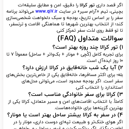
اگر قصد داری
تور کرالا
را دقیق، امن و مطابق سلیقه‌ات
بچینی، تیم «آرام سیر» در سایت
www.qi7.ir
می‌تواند برنامه
سفر را بر اساس تاریخ، بودجه و سبک دلخواهت شخصی‌سازی
کند؛ از انتخاب بهترین شهرها تا هماهنگی اقامت و ترنسفر،
تا تو فقط روی لذت سفر تمرکز کنی.
سوالات متداول (FAQ)
1) تور کرالا چند روزه بهتر است؟
برای تجربه کامل (کُچی + مونار + بک‌واتر + ساحل) معمولاً ۷ تا
۱۰ روز ایده‌آل است.
2) آیا یک شب خانه‌قایق در کرالا ارزش دارد؟
بله؛ برای اکثر مسافرها، خانه‌قایق یکی از خاص‌ترین بخش‌های
سفر است. اگر بودجه محدود است، می‌توانی مدل‌های
استاندارد را انتخاب کنی.
3) کرالا برای سفر خانوادگی مناسب است؟
کاملاً. با انتخاب اقامت‌های امن و مسیر متعادل، کرالا یکی از
بهترین گزینه‌ها برای خانواده‌هاست.
4) در سفر به کرالا بیشتر ساحل بهتر است یا مونار؟
اگر هوای خنک‌تر و طبیعت تپه‌ای دوست داری، مونار را در
اولویت بگذار. اگر ریلکس‌کردن و غروب ساحلی می‌خواهی،