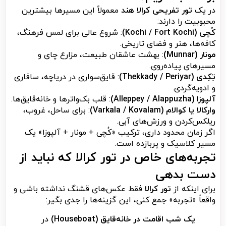
در یک
تور تفریحی کرالا هند
معمولاً این مسیرها بیشترین
محبوبیت را دارند:
کُچی (Kochi / Fort Kochi)
: شروع عالی برای لمس فرهنگ،
کافه‌ها، هنر و فضای تاریخی.
مونار (Munnar)
: بهشت عاشقان طبیعت، مزارع چای و
مسیرهای پیاده‌روی.
تِکِدی (Thekkady / Periyar)
: قایق‌سواری در دریاچه، سافاری
و ادویه‌گردی.
آلپوزا (Alleppey / Alappuzha)
: قلب بک‌واترها و خانه‌قایق‌ها.
وارکالا یا کوالام (Varkala / Kovalam)
: برای ساحل، غروب،
ریلکس‌کردن و ورزش‌های آبی.
اگر زمان محدود داری، ترکیب «کُچی + مونار + آلپوزا» یک
مسیر کلاسیک و پربازده است.
تجربه‌های خاص در تور کرالا که نباید از
دست بدهی
برای اینکه از
تور کرالا
فقط عکس‌های قشنگ نداشته باشی و
واقعاً «تجربه» جمع کنی، این گزینه‌ها را جدی بگیر:
یک شب اقامت در خانه‌قایق (Houseboat)
در