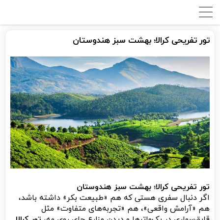
تور تفریحی کرالا؛ بهشت سبز هندوستان
تور تفریحی کرالا؛ بهشت سبز هندوستان
اگر دنبال سفری هستی که هم «طبیعت بکر» داشته باشد،
هم «آرامش واقعی»، هم «تجربه‌های متفاوت» مثل
قایق‌سواری در بک‌واترها و دیدن مزارع چای روی مه،
تور کرالا