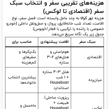
هزینه‌های تقریبی سفر و انتخاب سبک
سفر (اقتصادی تا لوکس)
هزینه
تور کرالا
به چند عامل وابسته است: فصل سفر، نوع
اقامت، تعداد شب خانه‌قایق، پرواز، و حمل‌ونقل داخلی (خودرو
خصوصی با راننده یا ترکیبی با قطار/اتوبوس).
جدول زیر یک نگاه سریع می‌دهد:
سبک سفر
اقامت پیشنهادی
مناسب برای
هوم‌استی و
بک‌پکرها و
اقتصادی
هتل‌های 2–3
سفرهای
ستاره
کم‌هزینه
هتل 3–4 ستاره
+ 1 شب
بیشترین انتخاب
میان‌رده
Houseboat
خانواده‌ها
استاندارد
ریزورت ساحلی/
طبیعت +
ماه‌عسل و
لوکس
Houseboat