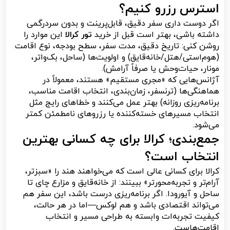
استرس رزرو کنیم؟
اگر دوست داری سفر دقیق، قابل‌پرینت و بدون سردرگمی
داشته باشی، بهتر است قبل از خرید
تور کرالا
این موارد را
روشن کنی: تاریخ دقیق، مدت سفر، سطح بودجه، نوع اقامت
(هوم‌استی/هتل/خانه‌قایق) و اولویت‌ها (ساحل، بک‌واتر،
مونار، حیات‌وحش یا صرفاً آرامش).
آژانس‌هایی که «مجری مستقیم» هستند، معمولاً در
هماهنگی‌ها (ترنسفر، زمان‌بندی، انتخاب اقامت مناسب،
برنامه‌ریزی روزانه) بهتر عمل می‌کنند و خطاهای رایج مثل
انتخاب مسیرهای خسته‌کننده یا رزروهای نامطمئن کمتر
می‌شود.
جمع‌بندی؛ کرالا برای چه کسانی بهترین
انتخاب است؟
کرالا برای کسانی عالی است که می‌خواهند هند را «سبزتر،
آرام‌تر و تجربه‌محورتر» ببینند: از خانه‌قایق و مزارع چای تا
ساحل و آیورودا. اگر برنامه‌ریزی درست باشد، این سفر هم
می‌تواند اقتصادی باشد و هم لوکس—اما در هر حالت،
کیفیت تجربه‌ات وابسته به طراحی مسیر و انتخاب
اقامت‌هاست.