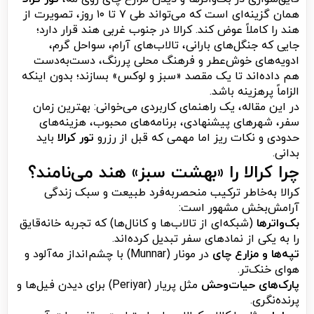
همان گزینه‌ای است که می‌تواند طی ۷ تا ۱۰ روز، تصویرت از
هند را کاملاً عوض کند. کرالا در جنوب غربی هند قرار دارد؛
جایی که جنگل‌های بارانی، تالاب‌های آرام، سواحل گرم،
ادویه‌های خوش‌عطر و فرهنگ محلی پررنگ، دست‌به‌دست
هم داده‌اند تا یک مقصد «سبز و لوکس» بسازند؛ بدون اینکه
الزاماً پرهزینه باشد.
در این مقاله، یک راهنمای کاربردی می‌خوانی: بهترین زمان
سفر، شهرهای پیشنهادی، برنامه‌های محبوب، هزینه‌های
حدودی و نکات ریز اما مهمی که قبل از رزرو
تور کرالا
باید
بدانی.
چرا کرالا را «بهشت سبز» هند می‌نامند؟
کرالا به‌خاطر ترکیب منحصربه‌فرد طبیعت و سبک زندگی
آرامش‌بخش مشهور است:
بک‌واترها
(شبکه‌ای از تالاب‌ها و کانال‌ها) که تجربه خانه‌قایق
را به یکی از نمادهای سفر تبدیل کرده‌اند.
تپه‌ها و مزارع چای
در مونار (Munnar) با چشم‌انداز مه‌آلود و
هوای خنک‌تر.
پارک‌های حیات‌وحش
مثل پریار (Periyar) برای دیدن فیل‌ها و
پرنده‌نگری.