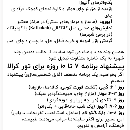
بک‌واترهای آلپوزا
بازدید از مزارع چای مونار
و کارخانه‌های کوچک فرآوری
چای
آیورودا
(ماساژ و درمان‌های سنتی) در مراکز معتبر
نمایش‌های محلی
مثل کاتاکالی (Kathakali) یا کوتیاتام
(در برخی شهرها)
گردش بازار ادویه
و خرید فلفل، هل، دارچین و چای اصل
همین چند مورد باعث می‌شود سفرت از حالت «دیدن چند
شهر» به یک خاطره متفاوت تبدیل شود.
پیشنهاد برنامه ۷ تا ۱۰ روزه برای تور کرالا
اگر بخواهیم یک برنامه منعطف (قابل شخصی‌سازی) پیشنهاد
بدهیم:
روز ۱-۲: کُچی
(گشت فورت کوچی، کافه‌ها، بازارها)
روز ۳-۴: مونار
(مزارع چای، طبیعت‌گردی سبک)
روز ۵: تکدی
(دریاچه پریار و ادویه‌گردی)
روز ۶-۷: آلپوزا
(یک شب خانه‌قایق + بک‌واتر)
روز ۸-۱۰: وارکالا/کوالام
(ساحل، استراحت، تفریحات دریایی)
این مسیر برای اکثر سلیقه‌ها جواب می‌دهد: طبیعت،
فرهنگ، آرامش و تفریح.