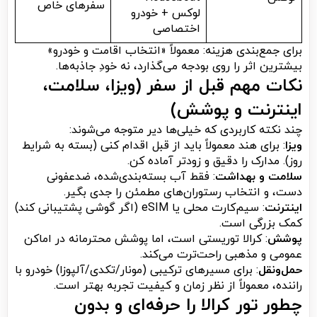
سفرهای خاص
لوکس + خودرو
اختصاصی
برای جمع‌بندی هزینه: معمولاً «انتخاب اقامت و خودرو»
بیشترین اثر را روی بودجه می‌گذارد، نه خودِ جاذبه‌ها.
نکات مهم قبل از سفر (ویزا، سلامت،
اینترنت و پوشش)
چند نکته کاربردی که خیلی‌ها دیر متوجه می‌شوند:
ویزا
: برای هند معمولاً باید از قبل اقدام کنی (بسته به شرایط
روز). مدارک را دقیق و زودتر آماده کن.
سلامت و بهداشت
: فقط آب بسته‌بندی‌شده، ضدعفونی
دست، و انتخاب رستوران‌های مطمئن را جدی بگیر.
اینترنت
: سیم‌کارت محلی یا eSIM (اگر گوشی پشتیبانی کند)
کمک بزرگی است.
پوشش
: کرالا توریستی است، اما پوشش محترمانه در اماکن
عمومی و مذهبی راحت‌ترت می‌کند.
حمل‌ونقل
: برای مسیرهای ترکیبی (مونار/تکدی/آلپوزا) خودرو با
راننده، معمولاً از نظر زمان و کیفیت تجربه بهتر است.
چطور تور کرالا را حرفه‌ای و بدون