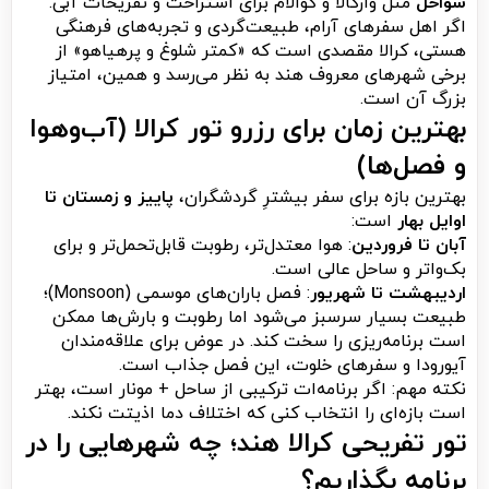
سواحل
مثل وارکالا و کوالام برای استراحت و تفریحات آبی.
اگر اهل سفرهای آرام، طبیعت‌گردی و تجربه‌های فرهنگی
هستی، کرالا مقصدی است که «کمتر شلوغ و پرهیاهو» از
برخی شهرهای معروف هند به نظر می‌رسد و همین، امتیاز
بزرگ آن است.
بهترین زمان برای رزرو تور کرالا (آب‌وهوا
و فصل‌ها)
بهترین بازه برای سفر بیشترِ گردشگران،
پاییز و زمستان تا
اوایل بهار
است:
آبان تا فروردین
: هوا معتدل‌تر، رطوبت قابل‌تحمل‌تر و برای
بک‌واتر و ساحل عالی است.
اردیبهشت تا شهریور
: فصل باران‌های موسمی (Monsoon)؛
طبیعت بسیار سرسبز می‌شود اما رطوبت و بارش‌ها ممکن
است برنامه‌ریزی را سخت کند. در عوض برای علاقه‌مندان
آیورودا و سفرهای خلوت، این فصل جذاب است.
نکته مهم: اگر برنامه‌ات ترکیبی از ساحل + مونار است، بهتر
است بازه‌ای را انتخاب کنی که اختلاف دما اذیتت نکند.
تور تفریحی کرالا هند؛ چه شهرهایی را در
برنامه بگذاریم؟