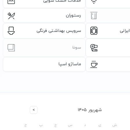
خدمات خشک شویی
رستوران
رانی
سرویس بهداشتی فرنگی
سونا
ماساژو اسپا
شهریور ۱۴۰۵
>
ش
ی
د
س
چ
پ
ج