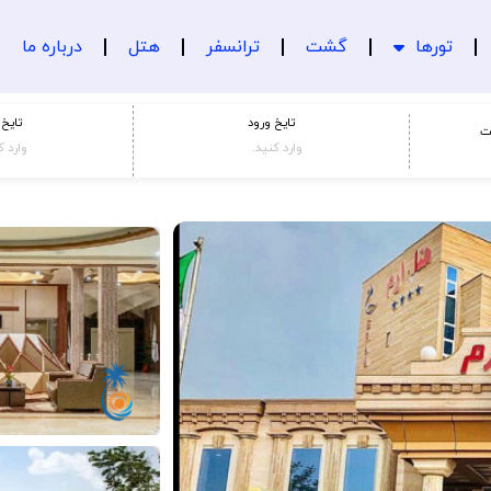
تورها
گشت
ترانسفر
هتل
درباره ما
تایخ ورود
تایخ
ت