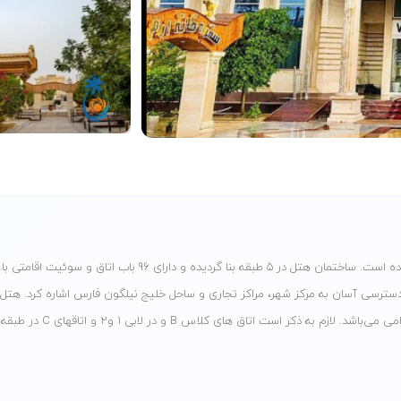
هتل چهار ستاره لوکس ارم قشم واقع در بلوار آزادگان در سال 1395 افتتاح گردیده است. ساختمان هتل در 5 طبقه بنا گردیده و دارای 96 باب اتاق و سوئیت اقامتی با
دسترسی آسان به مرکز شهر، مراکز تجاری و ساحل خلیج نیلگون فارس اشاره کرد. هتل
ارم قشم با کادری مجرب و آموزش دیده و محیطی دلنشین، پذیرای میهمانان گرامی می‌باشد. لازم به ذکر است اتاق های کلاس B و در لابی 1 و2 و اتاقهای C در طبقه