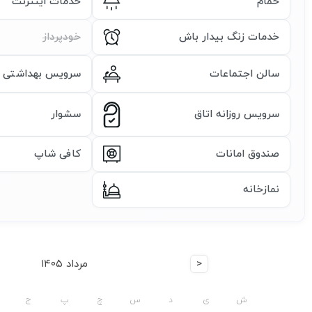
حمام
خدمات اینترنت
خدمات زنگ بیدار باش
خودپرداز
سالن اجتماعات
سرویس بهداشتی ای
سرویس روزانه اتاق
سشوار
صندوق امانات
کافی شاپ
نمازخانه
<
مرداد ۱۴۰۵
ش
ی
د
س
چ
پ
ج