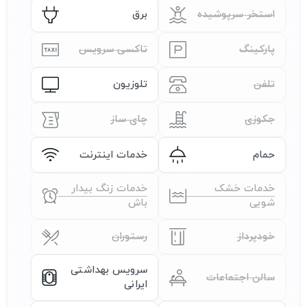
استخر سرپوشیده
برق
پارکینگ
تاکسی سرویس
تلفن
تلوزیون
جکوزی
چای ساز
حمام
خدمات اینترنت
خدمات خشک
خدمات زنگ بیدار
شویی
باش
خودپرداز
رستوران
سرویس بهداشتی
سالن اجتماعات
ایرانی