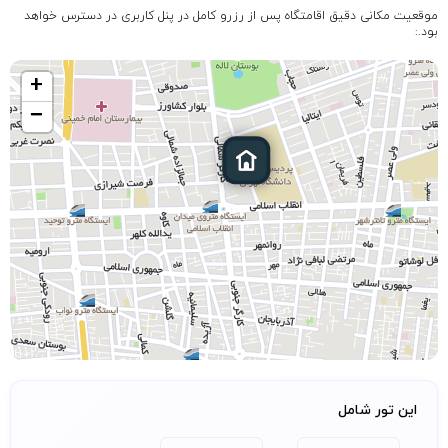
موقعیت مکانی دقیق اقامتگاه پس از رزرو کامل در پنل کاربری در دسترس خواهد
ترانسفر
رفت و برگشت از قشم به درگهان
بود.:
خودروهای مجهز و رانندگان مجرب برای راحتی و امنیت
شما
+
زمان‌بندی منعطف متناسب با نیاز مسافران
−
📍 مبدا: شهر قشم
📍 مقصد: بازار و اسکله درگهان
⏱️ مدت زمان سفر: حدود ۳۰ تا ۴۵ دقیقه
⚠️حداقل تعداد مسافر سه نفر می باشد
با این سرویس، می‌توانید به راحتی از
خرید در درگهان
یا
بازدید از جاذبه‌های اطراف لذت ببرید و بدون استرس به
قشم بازگردید.
این تور شامل