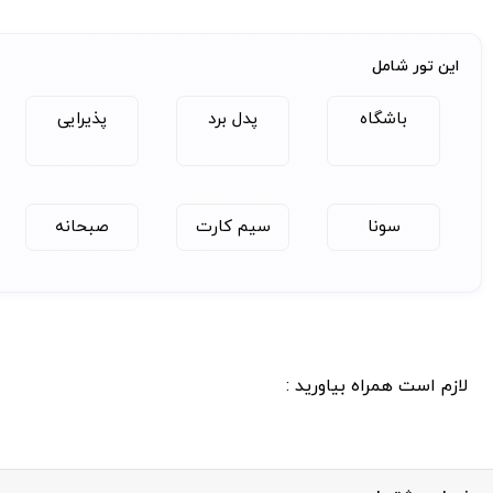
عکس پاسپورت یا عکس سلفی باکیفیت با پس‌زمینه سفید
کارت ملی
این تور شامل
اسکن رنگی از روی کارت ملی
شناسنامه
باشگاه
پدل برد
پذیرایی
اسکن رنگی از صفحه اول شناسنامه
اطلاعات شخصی
پرکردن فرم اطلاعات شخصی شامل نام، آدرس سکونت و مشخ
مدارک اضافی
سونا
سیم کارت
صبحانه
درصورت نیاز از طریق کانتر به شما اعلام می‌شود
مدارک پرواز و هتل
ارائه بلیط پرواز برگشت از امارات به‌همراه واچر هتل به تعداد ش
(به‌جز بلیط پرواز، ارائه یکی از این مدارک کافی است.)
📞 برای اطلاعات بیشتر و رزرو:
📍 آژانس آرام سیر ساحل جنوب قشم
لازم است همراه بیاورید :
📲 تماس: ۰۷۶۳۵۲۴۳۴۵۴ | ۰۹۳۳۱۹۳۲۰۴۷