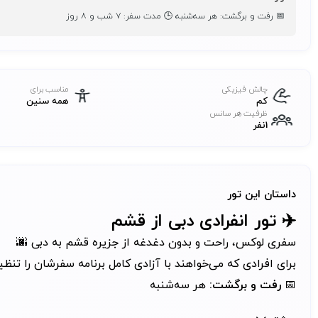
📅 رفت و برگشت: هر سه‌شنبه 🕒 مدت سفر: ۷ شب و ۸ روز
چالش فیزیکی
مناسب برای
کم
همه سنین
ظرفیت هر سانس
1نفر
داستان این تور
✈️ تور انفرادی دبی از قشم
سفری لوکس، راحت و بدون دغدغه از جزیره قشم به دبی 🌆
برای افرادی که می‌خواهند با آزادی کامل برنامه سفرشان را تنظی
📅
رفت و برگشت:
هر سه‌شنبه
🕒
مدت سفر:
۷ شب و ۸ روز